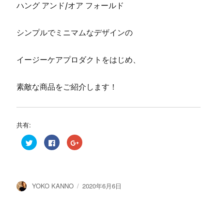
ハング アンド/オア フォールド
シンプルでミニマムなデザインの
イージーケアプロダクトをはじめ、
素敵な商品をご紹介します！
共有:
ク
F
ク
リ
a
リ
ッ
c
ッ
ク
e
ク
し
b
し
て
o
て
T
o
G
w
k
o
投
投
YOKO KANNO
2020年6月6日
i
で
o
t
共
g
稿
稿
t
有
l
e
す
e
者
日:
r
る
+
で
に
で