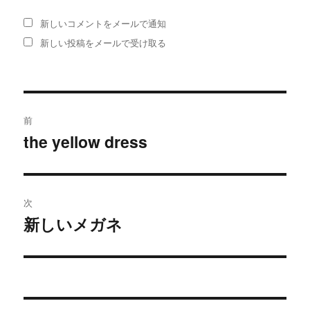
新しいコメントをメールで通知
新しい投稿をメールで受け取る
投
前
稿
the yellow dress
過
去
ナ
の
ビ
投
次
稿:
ゲ
新しいメガネ
次
の
ー
投
シ
稿: