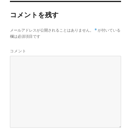
共
は
共
有
ク
有
(
リ
(
コメントを残す
新
ッ
新
し
ク
し
い
し
い
ウ
て
ウ
ィ
く
ィ
メールアドレスが公開されることはありません。
*
が付いている
ン
だ
ン
ド
さ
ド
欄は必須項目です
ウ
い
ウ
で
(
で
開
新
開
き
し
き
コメント
ま
い
ま
す
ウ
す
)
ィ
)
ン
ド
ウ
で
開
き
ま
す
)