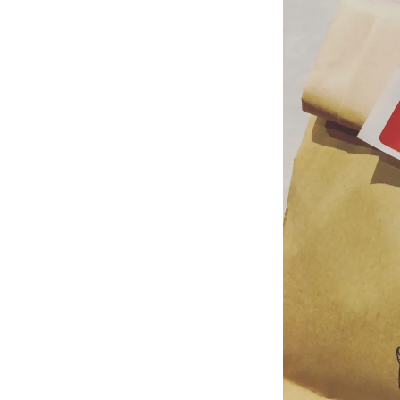
タ
ー
バ
ッ
ク
ス
コ
ー
ヒ
ー
♡
鎌
倉
に