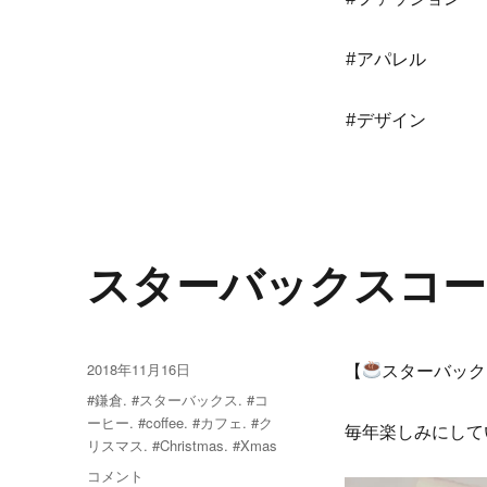
#アパレル
#デザイン
スターバックスコー
投
2018年11月16日
【
スターバック
稿
タ
#鎌倉. #スターバックス. #コ
日:
グ
ーヒー. #coffee. #カフェ. #ク
毎年楽しみにして
リスマス. #Christmas. #Xmas
ス
コメント