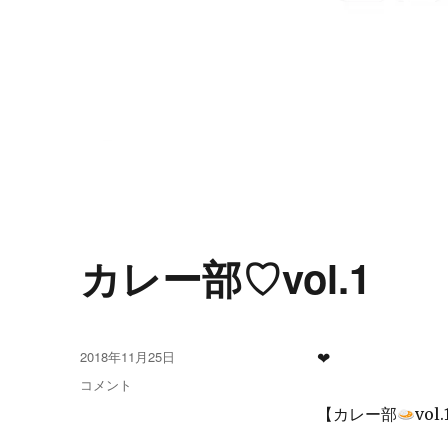
news・
カレー部♡vol.1
journal
投
2018年11月25日
❤︎
稿
カ
コメント
日:
レ
【カレー部
vo
ー
部