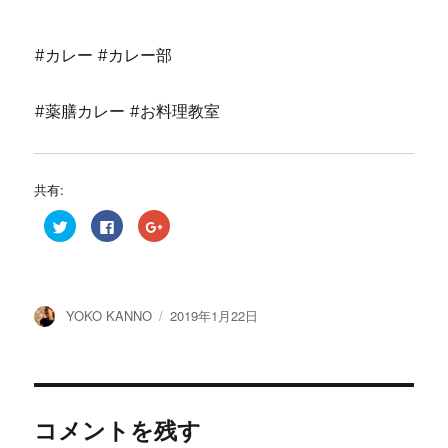
#カレー #カレー部
#薬膳カレー #お料理教室
共有:
ク
F
ク
リ
a
リ
ッ
c
ッ
ク
e
ク
し
b
し
て
o
て
T
o
G
w
k
o
投
投
YOKO KANNO
2019年1月22日
i
で
o
t
共
g
稿
稿
t
有
l
e
す
e
者
日:
r
る
+
で
に
で
共
は
共
有
ク
有
(
リ
(
コメントを残す
新
ッ
新
し
ク
し