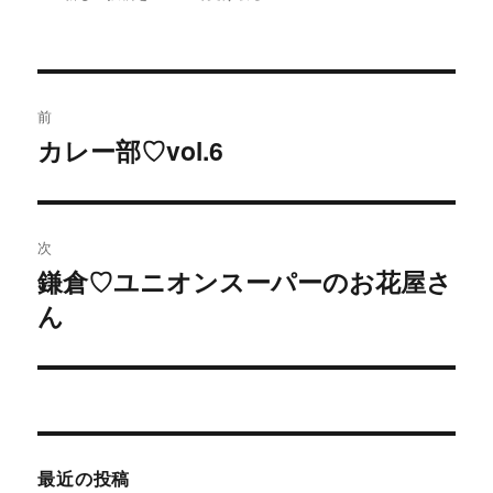
投
前
稿
カレー部♡vol.6
過
去
ナ
の
ビ
投
次
稿:
ゲ
鎌倉♡ユニオンスーパーのお花屋さ
次
ん
の
ー
投
シ
稿:
ョ
ン
最近の投稿