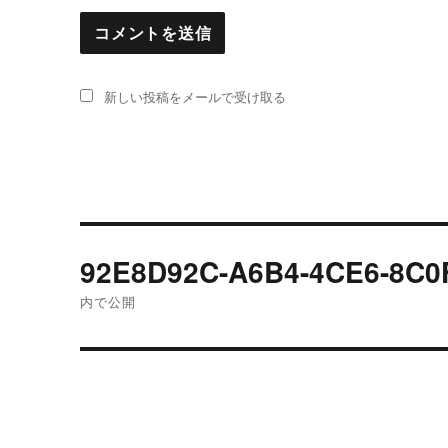
新しい投稿をメールで受け取る
投
92E8D92C-A6B4-4CE6-8C0
稿
内で公開
ナ
ビ
ゲ