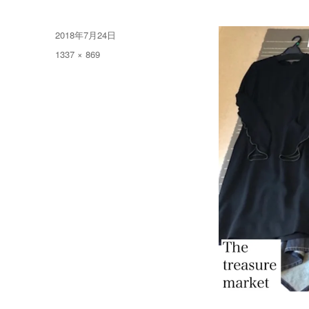
投
2018年7月24日
稿
フ
1337 × 869
日:
ル
サ
イ
ズ