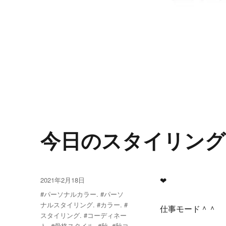
news・
今日のスタイリング
journal
投
2021年2月18日
❤︎
稿
タ
#パーソナルカラー. #パーソ
日:
グ
ナルスタイリング. #カラー. #
仕事モード＾＾
スタイリング. #コーディネー
ト. #骨格スタイル. #秋. #秋コ