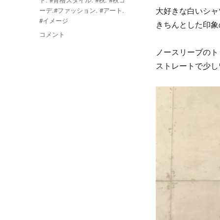
ーデ.#ファッション. #アート.
大好きな白いシャ
#イメージ
きちんとした印象
今
コメント
日
ノースリーブのト
の
ス
ストレートで少し
タ
イ
リ
ン
グ
に