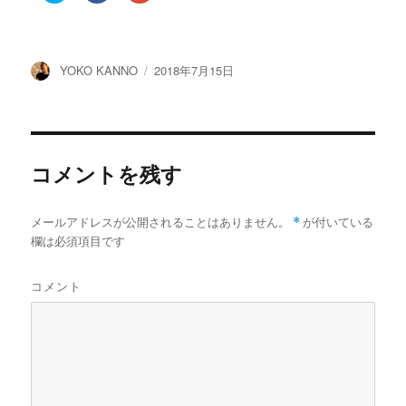
ッ
c
ッ
ク
e
ク
し
b
し
て
o
て
T
o
G
w
k
o
投
投
YOKO KANNO
2018年7月15日
i
で
o
t
共
g
稿
稿
t
有
l
e
す
e
者
日:
r
る
+
で
に
で
共
は
共
有
ク
有
(
リ
(
コメントを残す
新
ッ
新
し
ク
し
い
し
い
ウ
て
ウ
ィ
く
ィ
メールアドレスが公開されることはありません。
*
が付いている
ン
だ
ン
ド
さ
ド
欄は必須項目です
ウ
い
ウ
で
(
で
開
新
開
き
し
き
コメント
ま
い
ま
す
ウ
す
)
ィ
)
ン
ド
ウ
で
開
き
ま
す