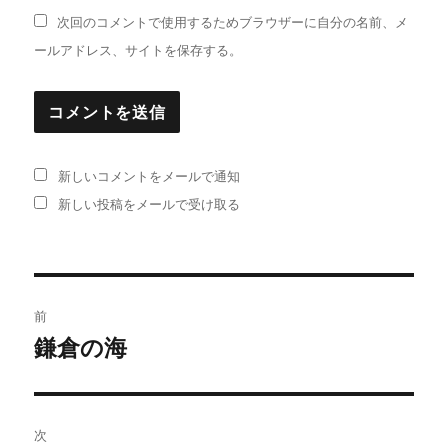
次回のコメントで使用するためブラウザーに自分の名前、メ
ールアドレス、サイトを保存する。
新しいコメントをメールで通知
新しい投稿をメールで受け取る
投
前
稿
鎌倉の海
過
去
ナ
の
ビ
投
次