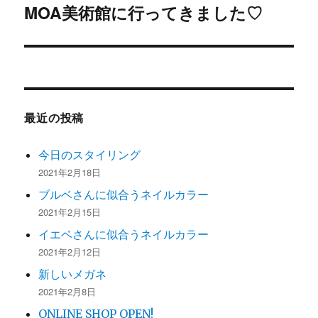
稿:
ゲ
MOA美術館に行ってきました♡
次
の
ー
投
シ
稿:
ョ
最近の投稿
ン
今日のスタイリング
2021年2月18日
ブルベさんに似合うネイルカラー
2021年2月15日
イエベさんに似合うネイルカラー
2021年2月12日
新しいメガネ
2021年2月8日
ONLINE SHOP OPEN!