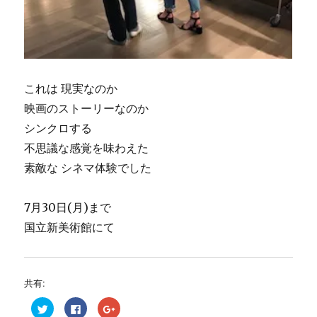
これは 現実なのか
映画のストーリーなのか
シンクロする
不思議な感覚を味わえた
素敵な シネマ体験でした
7月30日(月)まで
国立新美術館にて
共有:
ク
F
ク
リ
a
リ